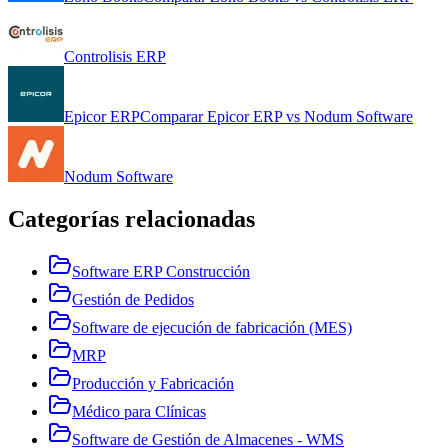
Controlisis ERP
Epicor ERP
Comparar
Epicor ERP
vs
Nodum Software
Nodum Software
Categorías relacionadas
Software ERP Construcción
Gestión de Pedidos
Software de ejecución de fabricación (MES)
MRP
Producción y Fabricación
Médico para Clínicas
Software de Gestión de Almacenes - WMS