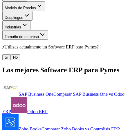
Modelo de Precios
Despliegue
Industrias
Tamaño de empresa
¿Utilizas actualmente un
Software ERP para Pymes
?
Sí
No
Los mejores
Software ERP para Pymes
SAP Business One
Comparar
SAP Business One
vs
Odoo
ERP
Odoo ERP
Zoho Books
Comparar
Zoho Books
vs
Controlisis ERP