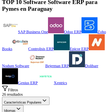
TOP 10 Software
Software ERP para
Pymes
en
Paraguay
SAP Business One
Odoo ERP
Zoho
Books
Controlisis ERP
Epicor ERP
Nodum Software
Bejerman ERP
Dolibarr
Genius ERP
Xentrics
Filtros
26
resultados
Características Populares
Idiomas