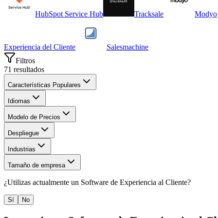
HubSpot Service Hub
Tracksale
Modyo
Experiencia del Cliente
Salesmachine
Filtros
71
resultados
Características Populares
Idiomas
Modelo de Precios
Despliegue
Industrias
Tamaño de empresa
¿Utilizas actualmente un
Software de Experiencia al Cliente
?
Sí
No