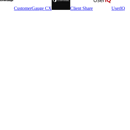
CustomerGauge CX
Client Share
UserIQ