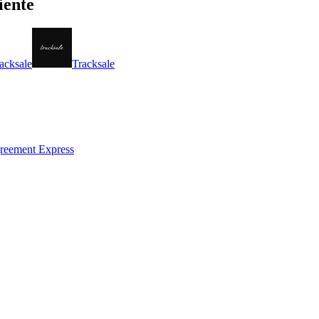
iente
acksale
Tracksale
reement Express