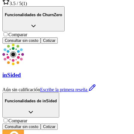
3.5
/ 5
(
1
)
Funcionalidades de
ChurnZero
Comparar
Consultar sin costo
Cotizar
inSided
Aún sin calificación
Escribe la primera reseña
Funcionalidades de
inSided
Comparar
Consultar sin costo
Cotizar