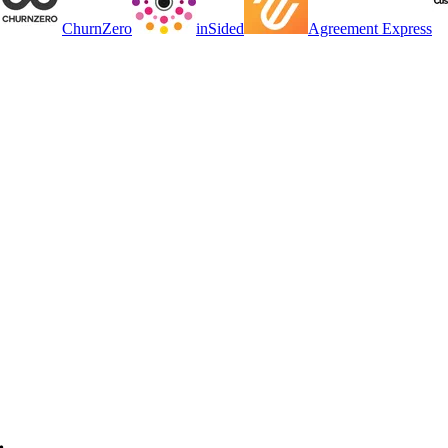
ChurnZero
inSided
Agreement Express