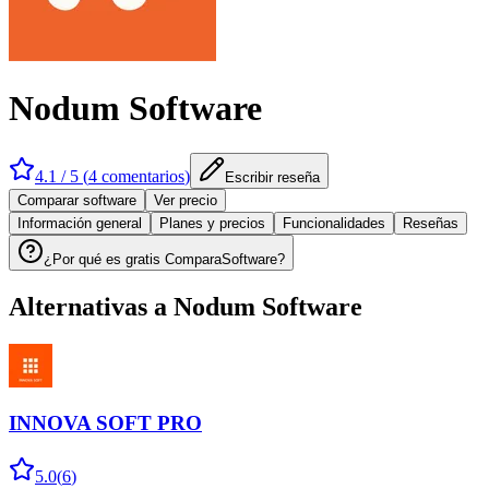
Nodum Software
4.1
/ 5 (
4
comentarios
)
Escribir reseña
Comparar software
Ver precio
Información general
Planes y precios
Funcionalidades
Reseñas
¿Por qué es gratis ComparaSoftware?
Alternativas a
Nodum Software
INNOVA SOFT PRO
5.0
(
6
)