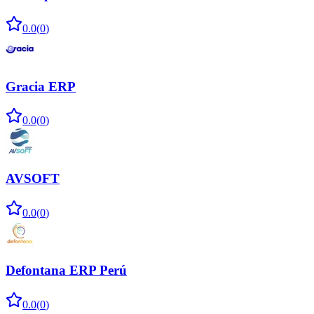
0.0
(
0
)
Gracia ERP
0.0
(
0
)
AVSOFT
0.0
(
0
)
Defontana ERP Perú
0.0
(
0
)