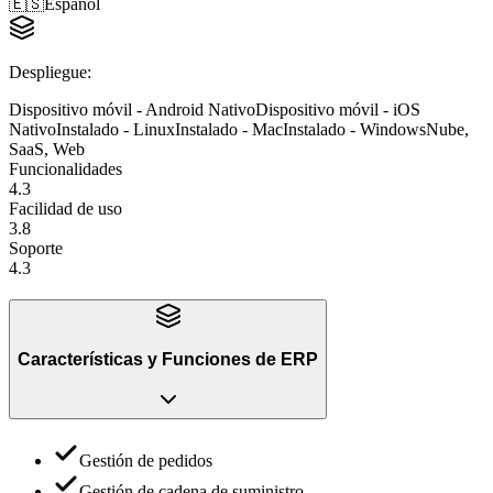
🇪🇸
Español
Despliegue
:
Dispositivo móvil - Android Nativo
Dispositivo móvil - iOS
Nativo
Instalado - Linux
Instalado - Mac
Instalado - Windows
Nube,
SaaS, Web
Funcionalidades
4.3
Facilidad de uso
3.8
Soporte
4.3
Características y Funciones
de
ERP
Gestión de pedidos
Gestión de cadena de suministro