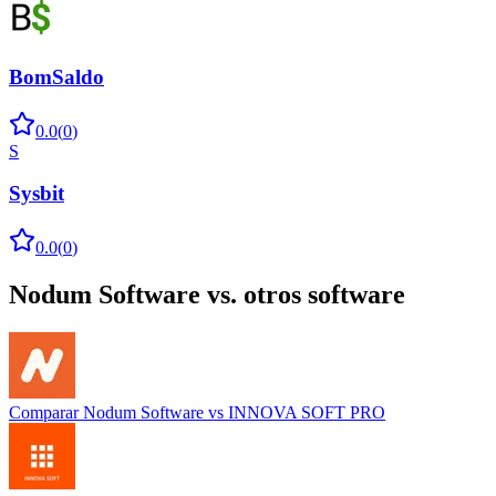
BomSaldo
0.0
(
0
)
S
Sysbit
0.0
(
0
)
Nodum Software
vs. otros software
Comparar
Nodum Software
vs
INNOVA SOFT PRO