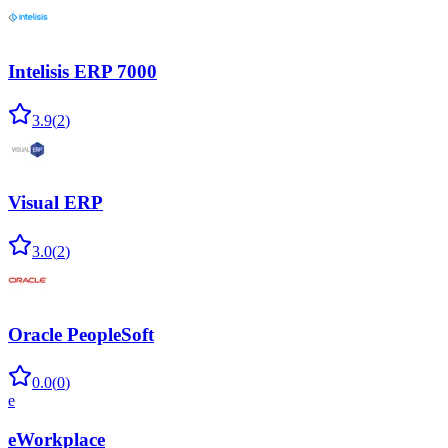
Intelisis ERP 7000
3.9
(
2
)
Visual ERP
3.0
(
2
)
Oracle PeopleSoft
0.0
(
0
)
e
eWorkplace