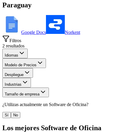
Paraguay
Google Docs
Norkent
Filtros
2
resultados
Idiomas
Modelo de Precios
Despliegue
Industrias
Tamaño de empresa
¿Utilizas actualmente un
Software de Oficina
?
Sí
No
Los mejores
Software de Oficina