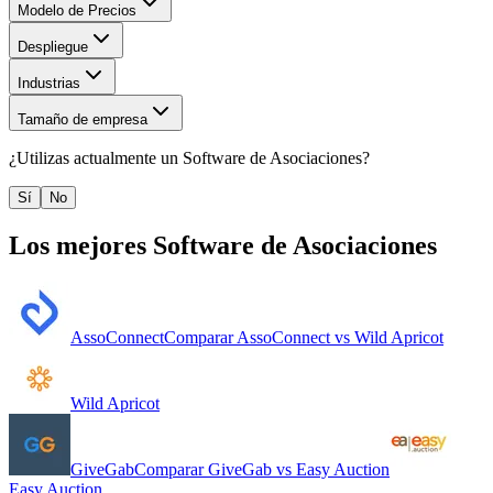
Modelo de Precios
Despliegue
Industrias
Tamaño de empresa
¿Utilizas actualmente un
Software de Asociaciones
?
Sí
No
Los mejores
Software de Asociaciones
AssoConnect
Comparar
AssoConnect
vs
Wild Apricot
Wild Apricot
GiveGab
Comparar
GiveGab
vs
Easy Auction
Easy Auction