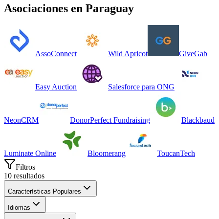
Asociaciones
en
Paraguay
AssoConnect
Wild Apricot
GiveGab
Easy Auction
Salesforce para ONG
NeonCRM
DonorPerfect Fundraising
Blackbaud
Luminate Online
Bloomerang
ToucanTech
Filtros
10
resultados
Características Populares
Idiomas