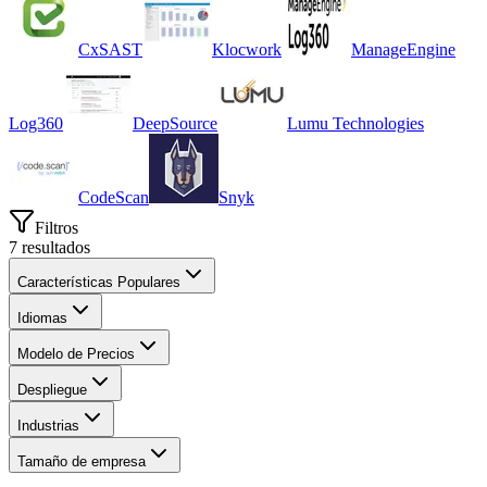
CxSAST
Klocwork
ManageEngine
Log360
DeepSource
Lumu Technologies
CodeScan
Snyk
Filtros
7
resultados
Características Populares
Idiomas
Modelo de Precios
Despliegue
Industrias
Tamaño de empresa