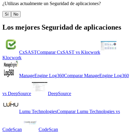
¿Utilizas actualmente un
Seguridad de aplicaciones
?
Sí
No
Los mejores
Seguridad de aplicaciones
CxSAST
Comparar
CxSAST
vs
Klocwork
Klocwork
ManageEngine Log360
Comparar
ManageEngine Log360
vs
DeepSource
DeepSource
Lumu Technologies
Comparar
Lumu Technologies
vs
CodeScan
CodeScan