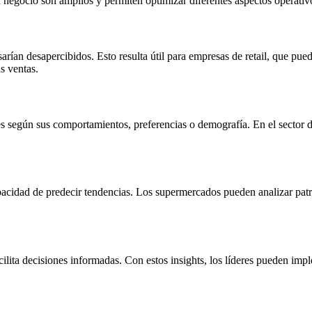
 negocio son amplios y permiten optimizar diferentes aspectos operativ
sarían desapercibidos. Esto resulta útil para empresas de retail, que pu
s ventas.
s según sus comportamientos, preferencias o demografía. En el sector d
pacidad de predecir tendencias. Los supermercados pueden analizar patr
acilita decisiones informadas. Con estos insights, los líderes pueden i