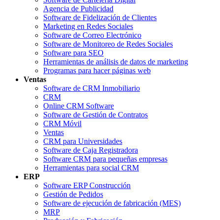
Agencia de Publicidad
Software de Fidelización de Clientes
Marketing en Redes Sociales
Software de Correo Electrónico
Software de Monitoreo de Redes Sociales
Software para SEO
Herramientas de análisis de datos de marketing
Programas para hacer páginas web
Ventas
Software de CRM Inmobiliario
CRM
Online CRM Software
Software de Gestión de Contratos
CRM Móvil
Ventas
CRM para Universidades
Software de Caja Registradora
Software CRM para pequeñas empresas
Herramientas para social CRM
ERP
Software ERP Construcción
Gestión de Pedidos
Software de ejecución de fabricación (MES)
MRP