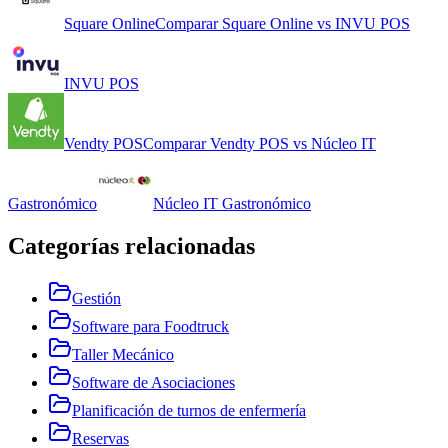
Square Online
Comparar
Square Online
vs
INVU POS
INVU POS
Vendty POS
Comparar
Vendty POS
vs
Núcleo IT
Gastronómico
Núcleo IT Gastronómico
Categorías relacionadas
Gestión
Software para Foodtruck
Taller Mecánico
Software de Asociaciones
Planificación de turnos de enfermería
Reservas