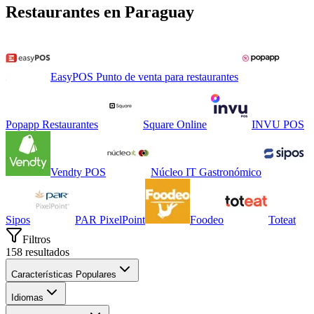
Restaurantes
en
Paraguay
EasyPOS Punto de venta para restaurantes
Popapp Restaurantes
Square Online
INVU POS
Vendty POS
Núcleo IT Gastronómico
Sipos
PAR PixelPoint
Foodeo
Toteat
Filtros
158
resultados
Características Populares
Idiomas