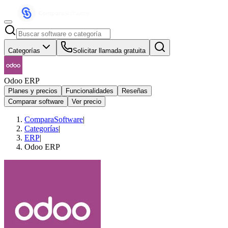
Categorías
Solicitar llamada gratuita
Odoo ERP
Planes y precios
Funcionalidades
Reseñas
Comparar software
Ver precio
ComparaSoftware
|
Categorías
|
ERP
|
Odoo ERP