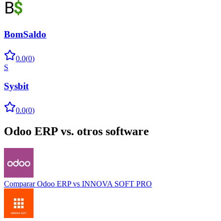
BomSaldo
0.0
(
0
)
S
Sysbit
0.0
(
0
)
Odoo ERP
vs. otros software
Comparar
Odoo ERP
vs
INNOVA SOFT PRO