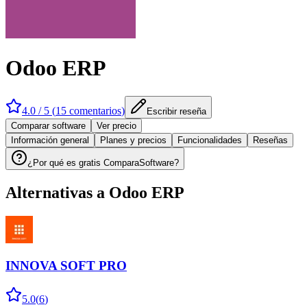
Odoo ERP
4.0
/ 5 (
15
comentarios
)
Escribir reseña
Comparar software
Ver precio
Información general
Planes y precios
Funcionalidades
Reseñas
¿Por qué es gratis ComparaSoftware?
Alternativas a
Odoo ERP
INNOVA SOFT PRO
5.0
(
6
)