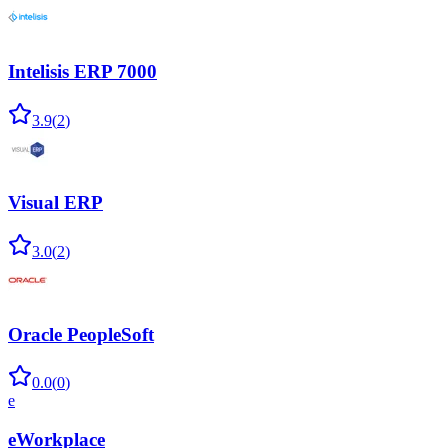
Intelisis ERP 7000
3.9
(
2
)
Visual ERP
3.0
(
2
)
Oracle PeopleSoft
0.0
(
0
)
e
eWorkplace