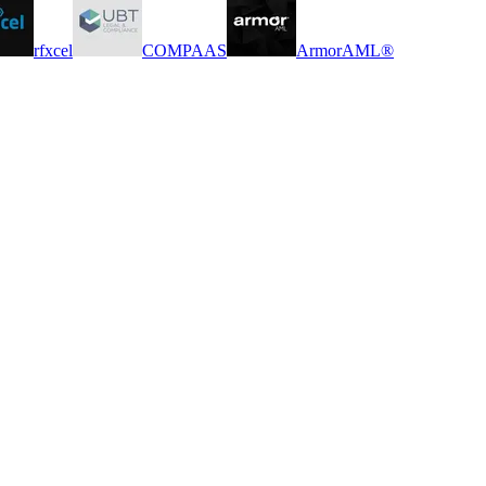
rfxcel
COMPAAS
ArmorAML®