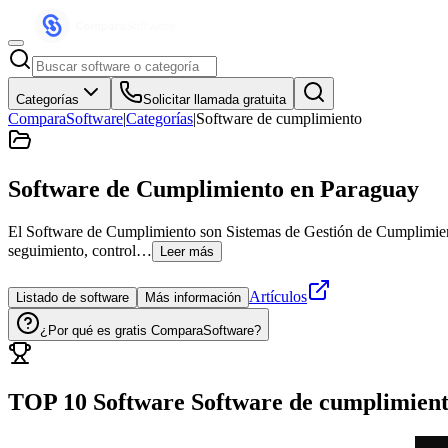
Categorías
Solicitar llamada gratuita
ComparaSoftware
|
Categorías
|
Software de cumplimiento
Software de Cumplimiento
en Paraguay
El Software de Cumplimiento son Sistemas de Gestión de Cumplimiento 
seguimiento, control…
Leer más
Artículos
Listado de software
Más información
¿Por qué es gratis ComparaSoftware?
TOP 10 Software
Software de cumplimien