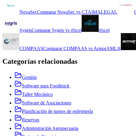
NovaSec
Comparar
NovaSec
vs
CTAIMALEGAL
Sygris
Comparar
Sygris
vs
rfxcel
rfxcel
COMPAAS
Comparar
COMPAAS
vs
ArmorAML®
Categorías relacionadas
Gestión
Software para Foodtruck
Taller Mecánico
Software de Asociaciones
Planificación de turnos de enfermería
Reservas
Administración Agropecuaria