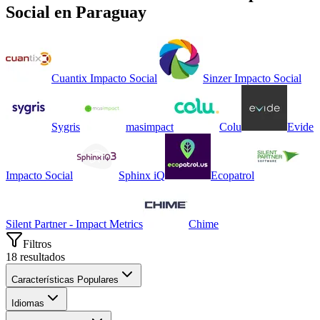
Social
en
Paraguay
Cuantix Impacto Social
Sinzer Impacto Social
Sygris
masimpact
Colu
Evide
Impacto Social
Sphinx iQ
Ecopatrol
Silent Partner - Impact Metrics
Chime
Filtros
18
resultados
Características Populares
Idiomas