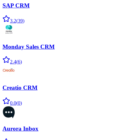
SAP CRM
3.2
(
39
)
Monday Sales CRM
2.4
(
6
)
Creatio CRM
0.0
(
0
)
Aurora Inbox