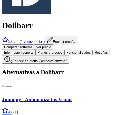
Dolibarr
5.0
/ 5 (
1
comentarios
)
Escribir reseña
Comparar software
Ver precio
Información general
Planes y precios
Funcionalidades
Reseñas
¿Por qué es gratis ComparaSoftware?
Alternativas a
Dolibarr
Jummpy - Automatiza tus Ventas
4.8
(
1
)