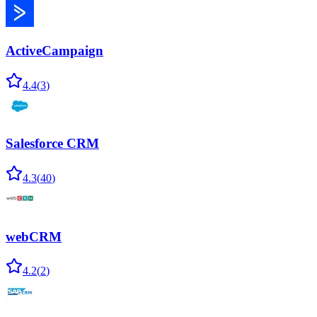
ActiveCampaign
4.4
(
3
)
Salesforce CRM
4.3
(
40
)
webCRM
4.2
(
2
)