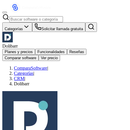
Categorías
Solicitar llamada gratuita
Dolibarr
Planes y precios
Funcionalidades
Reseñas
Comparar software
Ver precio
ComparaSoftware
|
Categorías
|
CRM
|
Dolibarr