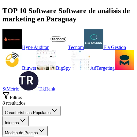
TOP 10 Software
Software de análisis de
marketing
en
Paraguay
Hype Auditor
Tecnom
Ela Gestion
Biuwer
BigSpy
AdTargeting
StMetric
TikRank
Filtros
8
resultados
Características Populares
Idiomas
Modelo de Precios