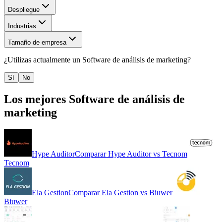
Despliegue
Industrias
Tamaño de empresa
¿Utilizas actualmente un
Software de análisis de marketing
?
Sí
No
Los mejores
Software de análisis de
marketing
Hype Auditor
Comparar
Hype Auditor
vs
Tecnom
Tecnom
Ela Gestion
Comparar
Ela Gestion
vs
Biuwer
Biuwer