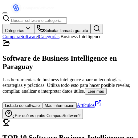
Categorías
Solicitar llamada gratuita
ComparaSoftware
|
Categorías
|
Business Intelligence
Software de Business Intelligence
en
Paraguay
Las herramientas de business inteligence abarcan tecnologías,
estrategias y prácticas. Utiliza todo esto para hacer posible revelar,
compilar, analizar e interpretar datos útiles.
Leer más
Artículos
Listado de software
Más información
¿Por qué es gratis ComparaSoftware?
TOP 10 Software
Business Intelligence
en