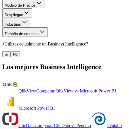
Modelo de Precios
Despliegue
Industrias
Tamaño de empresa
¿Utilizas actualmente un
Business Intelligence
?
Sí
No
Los mejores
Business Intelligence
QlikView
Comparar
QlikView
vs
Microsoft Power BI
Microsoft Power BI
ClicData
Comparar
ClicData
vs
Pentaho
Pentaho