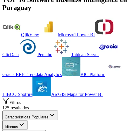
Paraguay
QlikView
Microsoft Power BI
ClicData
Pentaho
Tableau Server
Gracia ERP
T
Teradata Analytics
BIC Platform
TIBCO Spotfire
ArcGIS Maps for Power BI
Filtros
125
resultados
Características Populares
Idiomas