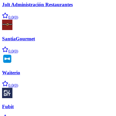
Jolt Administración Restaurantes
0.0
(
0
)
SantiaGourmet
0.0
(
0
)
Waiterio
0.0
(
0
)
Fubit