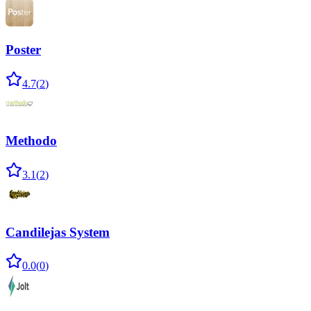
Poster
4.7
(
2
)
Methodo
3.1
(
2
)
Candilejas System
0.0
(
0
)