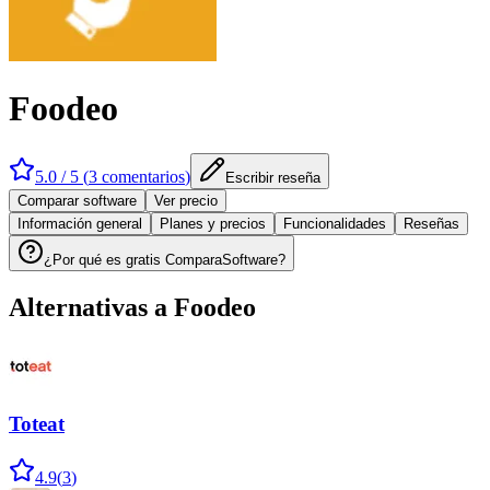
Foodeo
5.0
/ 5 (
3
comentarios
)
Escribir reseña
Comparar software
Ver precio
Información general
Planes y precios
Funcionalidades
Reseñas
¿Por qué es gratis ComparaSoftware?
Alternativas a
Foodeo
Toteat
4.9
(
3
)