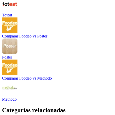
Toteat
Comparar
Foodeo
vs
Poster
Poster
Comparar
Foodeo
vs
Methodo
Methodo
Categorías relacionadas