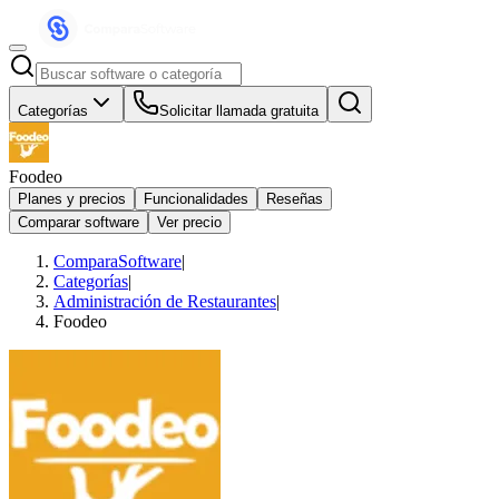
Categorías
Solicitar llamada gratuita
Foodeo
Planes y precios
Funcionalidades
Reseñas
Comparar software
Ver precio
ComparaSoftware
|
Categorías
|
Administración de Restaurantes
|
Foodeo