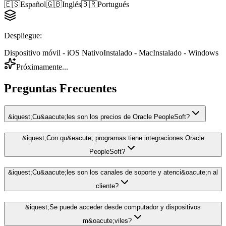
🇪🇸
Español
🇬🇧
Inglés
🇧🇷
Portugués
Despliegue
:
Dispositivo móvil - iOS Nativo
Instalado - Mac
Instalado - Windows
Próximamente...
Preguntas Frecuentes
&iquest;Cu&aacute;les son los precios de Oracle PeopleSoft?
&iquest;Con qu&eacute; programas tiene integraciones Oracle
PeopleSoft?
&iquest;Cu&aacute;les son los canales de soporte y atenci&oacute;n al
cliente?
&iquest;Se puede acceder desde computador y dispositivos
m&oacute;viles?