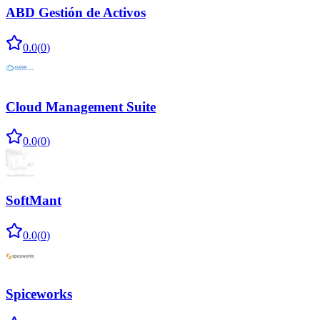
ABD Gestión de Activos
0.0
(
0
)
Cloud Management Suite
0.0
(
0
)
SoftMant
0.0
(
0
)
Spiceworks