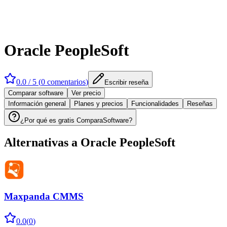
Oracle PeopleSoft
0.0
/ 5 (
0
comentarios
)
Escribir reseña
Comparar software
Ver precio
Información general
Planes y precios
Funcionalidades
Reseñas
¿Por qué es gratis ComparaSoftware?
Alternativas a
Oracle PeopleSoft
Maxpanda CMMS
0.0
(
0
)