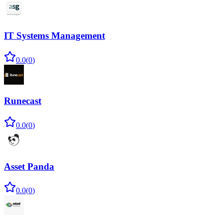
IT Systems Management
0.0
(
0
)
Runecast
0.0
(
0
)
Asset Panda
0.0
(
0
)