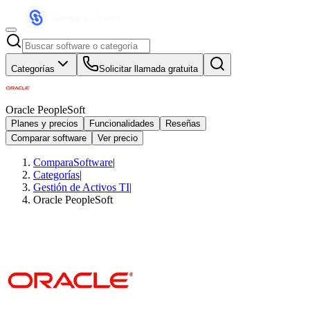
Categorías
Solicitar llamada gratuita
Oracle PeopleSoft
Planes y precios
Funcionalidades
Reseñas
Comparar software
Ver precio
ComparaSoftware
|
Categorías
|
Gestión de Activos TI
|
Oracle PeopleSoft