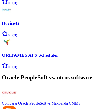
0.0
(
0
)
Device42
0.0
(
0
)
ORITAMES APS Scheduler
0.0
(
0
)
Oracle PeopleSoft
vs. otros software
Comparar
Oracle PeopleSoft
vs
Maxpanda CMMS