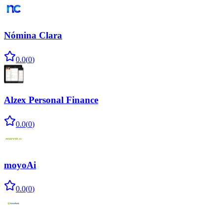
Nómina Clara
0.0
(
0
)
Alzex Personal Finance
0.0
(
0
)
moyoAi
0.0
(
0
)