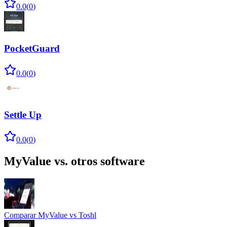
0.0
(
0
)
PocketGuard
0.0
(
0
)
Settle Up
0.0
(
0
)
MyValue
vs. otros software
Comparar
MyValue
vs
Toshl