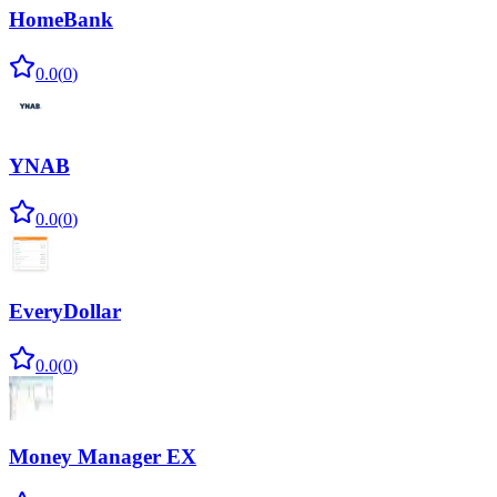
HomeBank
0.0
(
0
)
YNAB
0.0
(
0
)
EveryDollar
0.0
(
0
)
Money Manager EX