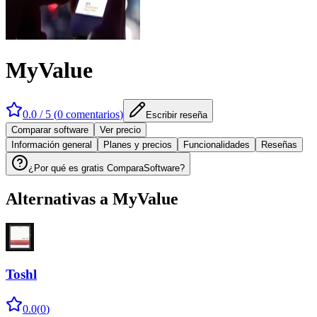
MyValue
0.0
/ 5 (
0
comentarios
)
Escribir reseña
Comparar software
Ver precio
Información general
Planes y precios
Funcionalidades
Reseñas
¿Por qué es gratis ComparaSoftware?
Alternativas a
MyValue
Toshl
0.0
(
0
)