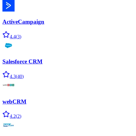
ActiveCampaign
4.4
(
3
)
Salesforce CRM
4.3
(
40
)
webCRM
4.2
(
2
)