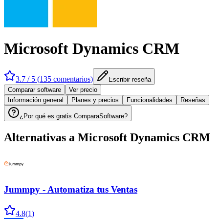
Microsoft Dynamics CRM
3.7
/ 5 (
135
comentarios
)
Escribir reseña
Comparar software
Ver precio
Información general
Planes y precios
Funcionalidades
Reseñas
¿Por qué es gratis ComparaSoftware?
Alternativas a
Microsoft Dynamics CRM
Jummpy - Automatiza tus Ventas
4.8
(
1
)