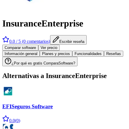
InsuranceEnterprise
0.0
/ 5 (
0
comentarios
)
Escribir reseña
Comparar software
Ver precio
Información general
Planes y precios
Funcionalidades
Reseñas
¿Por qué es gratis ComparaSoftware?
Alternativas a
InsuranceEnterprise
EFISeguros Software
0.0
(
0
)