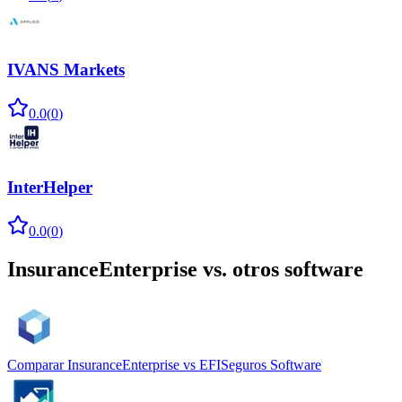
IVANS Markets
0.0
(
0
)
InterHelper
0.0
(
0
)
InsuranceEnterprise
vs. otros software
Comparar
InsuranceEnterprise
vs
EFISeguros Software