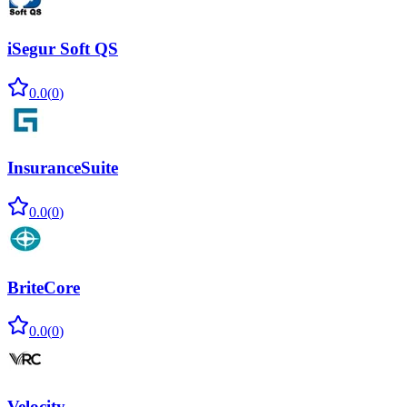
iSegur Soft QS
0.0
(
0
)
InsuranceSuite
0.0
(
0
)
BriteCore
0.0
(
0
)
Velocity