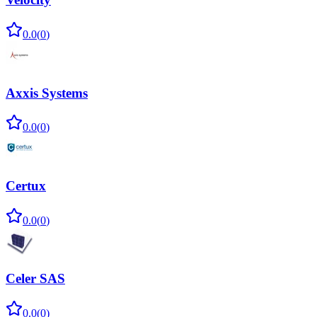
0.0
(
0
)
Axxis Systems
0.0
(
0
)
Certux
0.0
(
0
)
Celer SAS
0.0
(
0
)