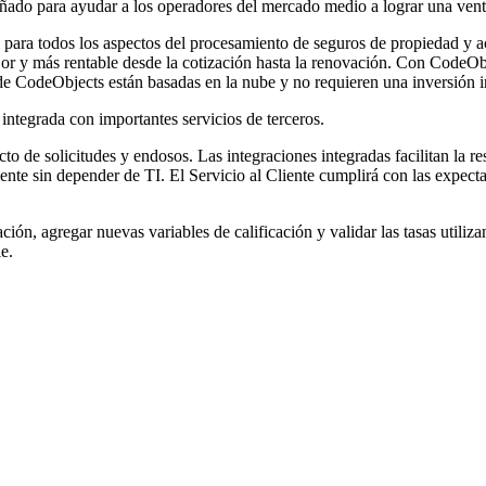
eñado para ayudar a los operadores del mercado medio a lograr una venta
l para todos los aspectos del procesamiento de seguros de propiedad y 
ejor y más rentable desde la cotización hasta la renovación. Con CodeOb
e CodeObjects están basadas en la nube y no requieren una inversión i
integrada con importantes servicios de terceros.
to de solicitudes y endosos. Las integraciones integradas facilitan la 
nte sin depender de TI. El Servicio al Cliente cumplirá con las expect
ión, agregar nuevas variables de calificación y validar las tasas utili
e.