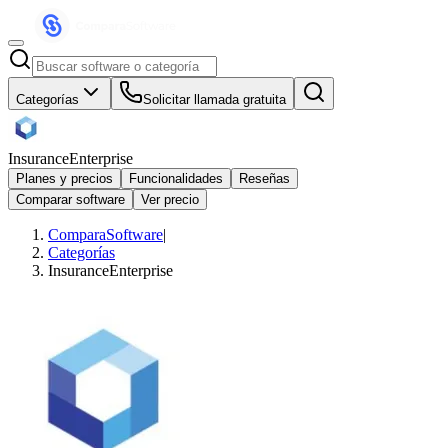
Categorías
Solicitar llamada gratuita
InsuranceEnterprise
Planes y precios
Funcionalidades
Reseñas
Comparar software
Ver precio
ComparaSoftware
|
Categorías
InsuranceEnterprise