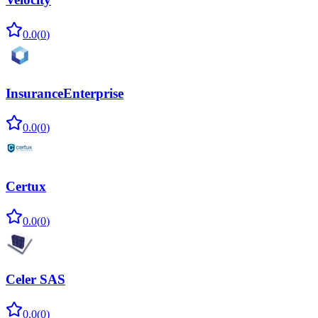
0.0
(
0
)
InsuranceEnterprise
0.0
(
0
)
Certux
0.0
(
0
)
Celer SAS
0.0
(
0
)