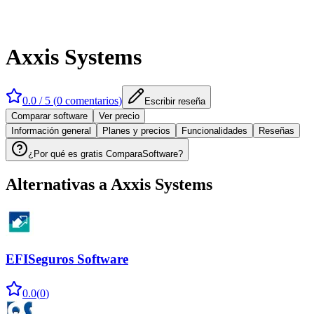
Axxis Systems
0.0
/ 5 (
0
comentarios
)
Escribir reseña
Comparar software
Ver precio
Información general
Planes y precios
Funcionalidades
Reseñas
¿Por qué es gratis ComparaSoftware?
Alternativas a
Axxis Systems
EFISeguros Software
0.0
(
0
)