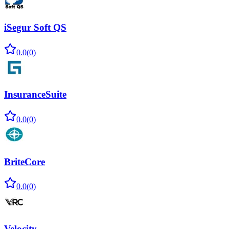
iSegur Soft QS
0.0
(
0
)
InsuranceSuite
0.0
(
0
)
BriteCore
0.0
(
0
)
Velocity