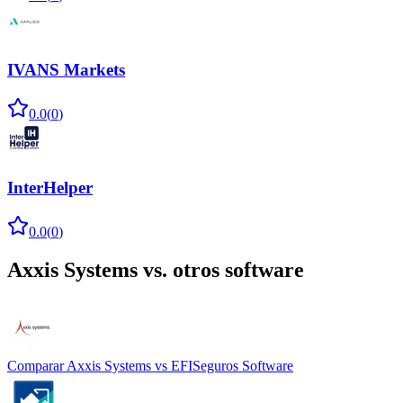
IVANS Markets
0.0
(
0
)
InterHelper
0.0
(
0
)
Axxis Systems
vs. otros software
Comparar
Axxis Systems
vs
EFISeguros Software