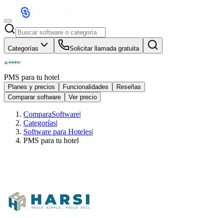
Categorías
Solicitar llamada gratuita
PMS para tu hotel
Planes y precios
Funcionalidades
Reseñas
Comparar software
Ver precio
ComparaSoftware
|
Categorías
|
Software para Hoteles
|
PMS para tu hotel