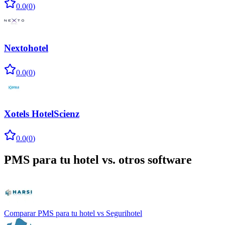
0.0
(
0
)
Nextohotel
0.0
(
0
)
Xotels HotelScienz
0.0
(
0
)
PMS para tu hotel
vs. otros software
Comparar
PMS para tu hotel
vs
Segurihotel