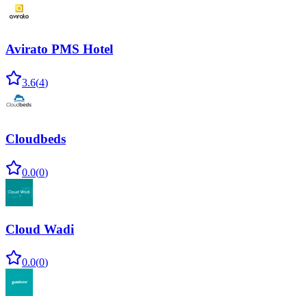
Avirato PMS Hotel
3.6
(
4
)
Cloudbeds
0.0
(
0
)
Cloud Wadi
0.0
(
0
)