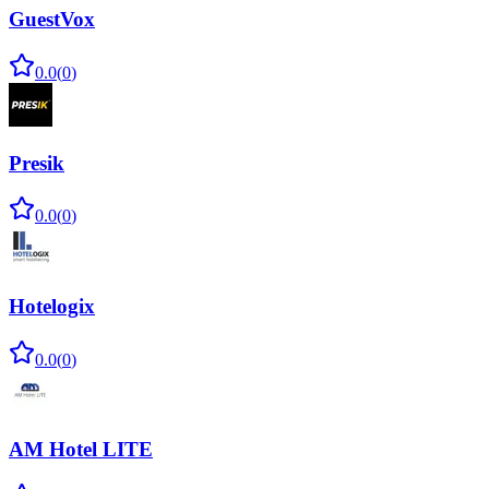
GuestVox
0.0
(
0
)
Presik
0.0
(
0
)
Hotelogix
0.0
(
0
)
AM Hotel LITE