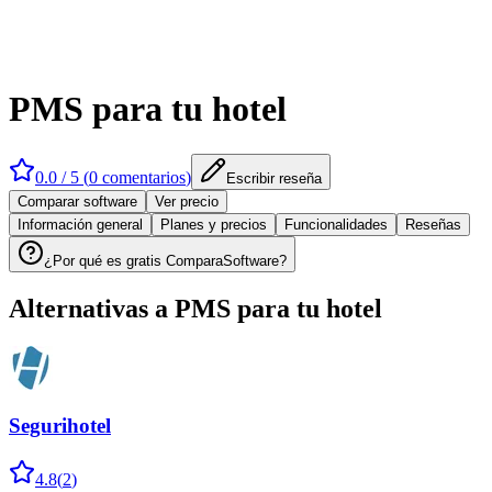
PMS para tu hotel
0.0
/ 5 (
0
comentarios
)
Escribir reseña
Comparar software
Ver precio
Información general
Planes y precios
Funcionalidades
Reseñas
¿Por qué es gratis ComparaSoftware?
Alternativas a
PMS para tu hotel
Segurihotel
4.8
(
2
)