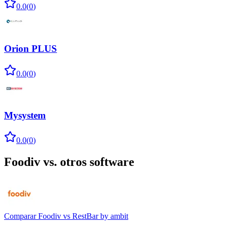
0.0
(
0
)
Orion PLUS
0.0
(
0
)
Mysystem
0.0
(
0
)
Foodiv
vs. otros software
Comparar
Foodiv
vs
RestBar by ambit