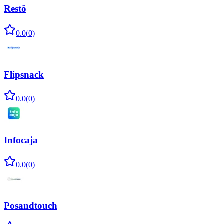
Restô
0.0
(
0
)
Flipsnack
0.0
(
0
)
Infocaja
0.0
(
0
)
Posandtouch