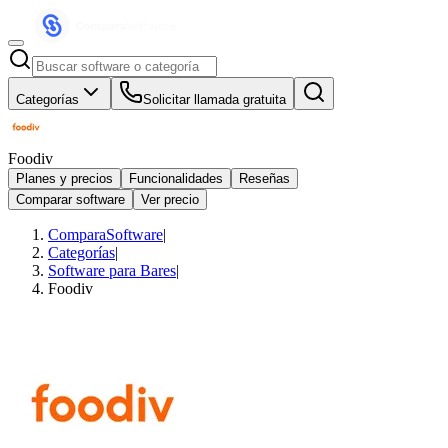
Categorías
Solicitar llamada gratuita
Foodiv
Planes y precios
Funcionalidades
Reseñas
Comparar software
Ver precio
ComparaSoftware
|
Categorías
|
Software para Bares
|
Foodiv