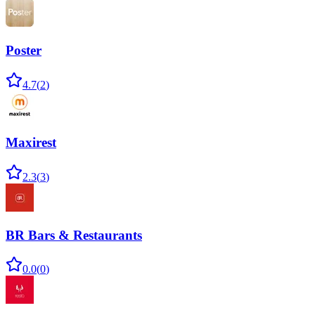
Poster
4.7
(
2
)
Maxirest
2.3
(
3
)
BR Bars & Restaurants
0.0
(
0
)