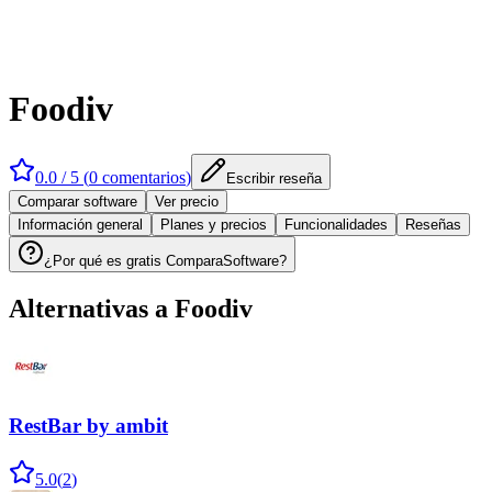
Foodiv
0.0
/ 5 (
0
comentarios
)
Escribir reseña
Comparar software
Ver precio
Información general
Planes y precios
Funcionalidades
Reseñas
¿Por qué es gratis ComparaSoftware?
Alternativas a
Foodiv
RestBar by ambit
5.0
(
2
)