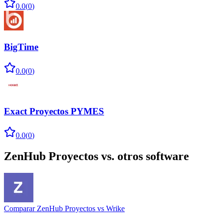
0.0
(
0
)
BigTime
0.0
(
0
)
Exact Proyectos PYMES
0.0
(
0
)
ZenHub Proyectos
vs. otros software
Comparar
ZenHub Proyectos
vs
Wrike