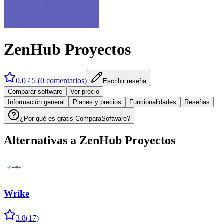
ZenHub Proyectos
0.0
/ 5 (
0
comentarios
)
Escribir reseña
Comparar software
Ver precio
Información general
Planes y precios
Funcionalidades
Reseñas
¿Por qué es gratis ComparaSoftware?
Alternativas a
ZenHub Proyectos
Wrike
3.8
(
17
)