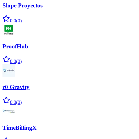
Slope Proyectos
0.0
(
0
)
ProofHub
0.0
(
0
)
z0 Gravity
0.0
(
0
)
TimeBillingX