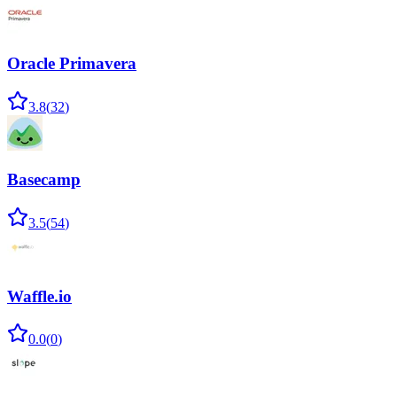
Oracle Primavera
3.8
(
32
)
Basecamp
3.5
(
54
)
Waffle.io
0.0
(
0
)