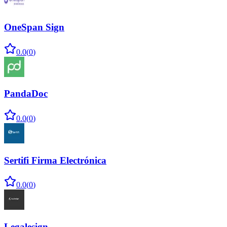
OneSpan Sign
0.0
(
0
)
PandaDoc
0.0
(
0
)
Sertifi Firma Electrónica
0.0
(
0
)
Legalesign