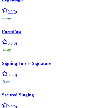
0.0
(
0
)
FormFast
0.0
(
0
)
SigningHub E-Signature
0.0
(
0
)
Secured Singing
0.0
(
0
)