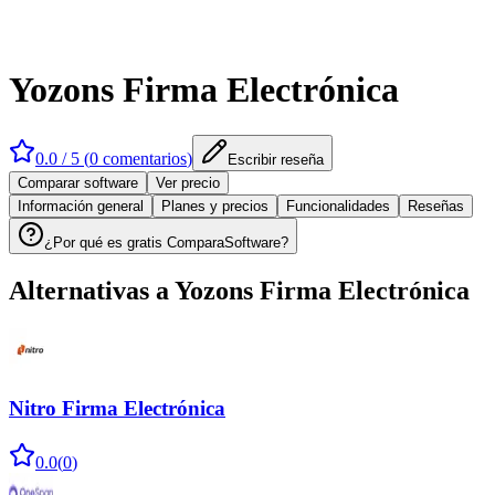
Yozons Firma Electrónica
0.0
/ 5 (
0
comentarios
)
Escribir reseña
Comparar software
Ver precio
Información general
Planes y precios
Funcionalidades
Reseñas
¿Por qué es gratis ComparaSoftware?
Alternativas a
Yozons Firma Electrónica
Nitro Firma Electrónica
0.0
(
0
)