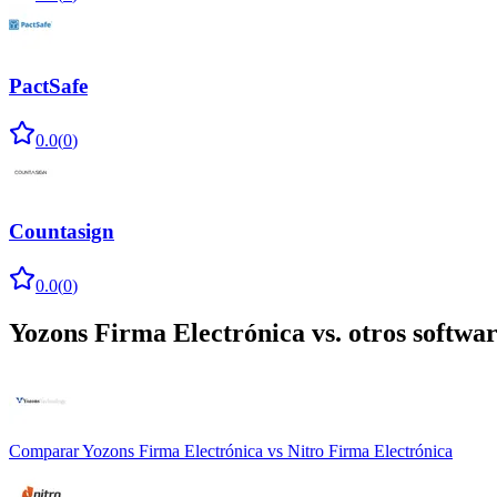
PactSafe
0.0
(
0
)
Countasign
0.0
(
0
)
Yozons Firma Electrónica
vs. otros softwa
Comparar
Yozons Firma Electrónica
vs
Nitro Firma Electrónica