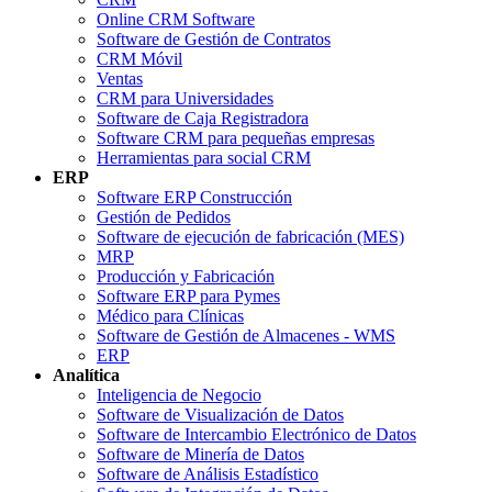
Online CRM Software
Software de Gestión de Contratos
CRM Móvil
Ventas
CRM para Universidades
Software de Caja Registradora
Software CRM para pequeñas empresas
Herramientas para social CRM
ERP
Software ERP Construcción
Gestión de Pedidos
Software de ejecución de fabricación (MES)
MRP
Producción y Fabricación
Software ERP para Pymes
Médico para Clínicas
Software de Gestión de Almacenes - WMS
ERP
Analítica
Inteligencia de Negocio
Software de Visualización de Datos
Software de Intercambio Electrónico de Datos
Software de Minería de Datos
Software de Análisis Estadístico