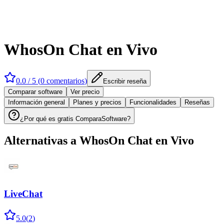
WhosOn Chat en Vivo
0.0
/ 5 (
0
comentarios
)
Escribir reseña
Comparar software
Ver precio
Información general
Planes y precios
Funcionalidades
Reseñas
¿Por qué es gratis ComparaSoftware?
Alternativas a
WhosOn Chat en Vivo
LiveChat
5.0
(
2
)