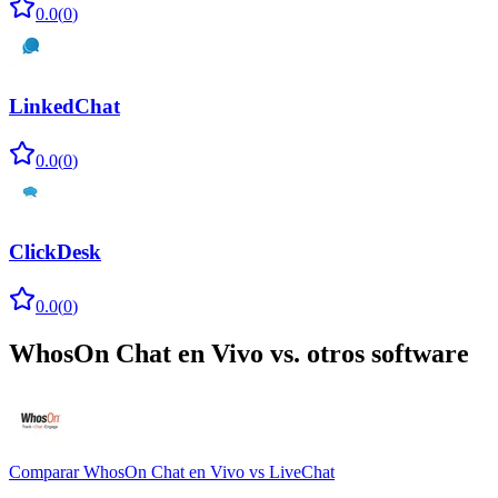
0.0
(
0
)
LinkedChat
0.0
(
0
)
ClickDesk
0.0
(
0
)
WhosOn Chat en Vivo
vs. otros software
Comparar
WhosOn Chat en Vivo
vs
LiveChat