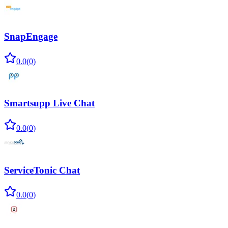
SnapEngage
0.0
(
0
)
Smartsupp Live Chat
0.0
(
0
)
ServiceTonic Chat
0.0
(
0
)