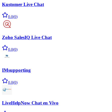
Kustomer Live Chat
0.0
(
0
)
Zoho SalesIQ Live Chat
0.0
(
0
)
IMsupporting
0.0
(
0
)
LiveHelpNow Chat en Vivo