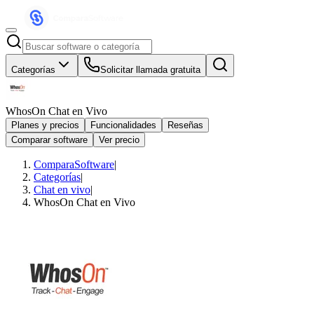
Categorías
Solicitar llamada gratuita
WhosOn Chat en Vivo
Planes y precios
Funcionalidades
Reseñas
Comparar software
Ver precio
ComparaSoftware
|
Categorías
|
Chat en vivo
|
WhosOn Chat en Vivo