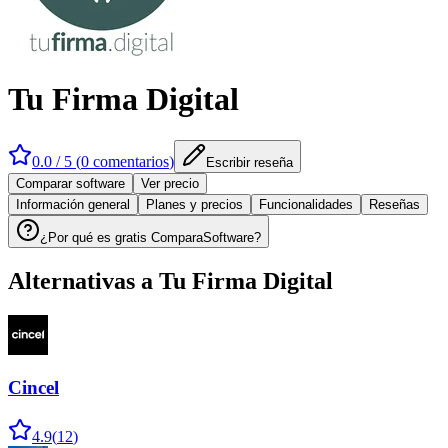
Tu Firma Digital
0.0
/ 5 (
0
comentarios
)
Escribir reseña
Comparar software
Ver precio
Información general
Planes y precios
Funcionalidades
Reseñas
¿Por qué es gratis ComparaSoftware?
Alternativas a
Tu Firma Digital
Cincel
4.9
(
12
)