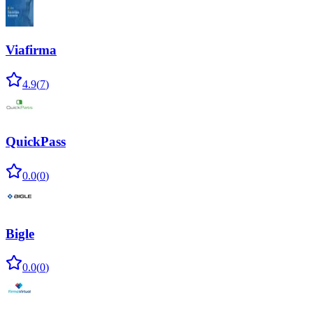
Viafirma
4.9
(
7
)
QuickPass
0.0
(
0
)
Bigle
0.0
(
0
)