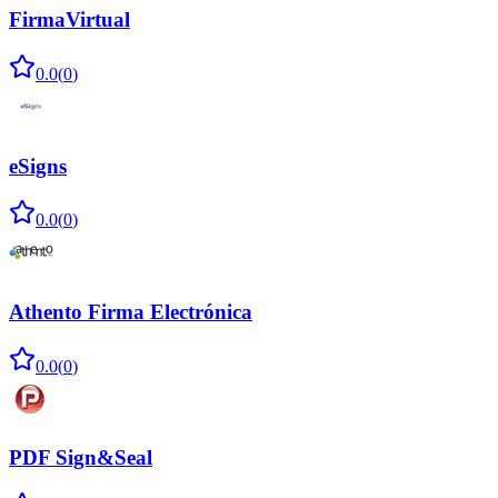
FirmaVirtual
0.0
(
0
)
eSigns
0.0
(
0
)
Athento Firma Electrónica
0.0
(
0
)
PDF Sign&Seal