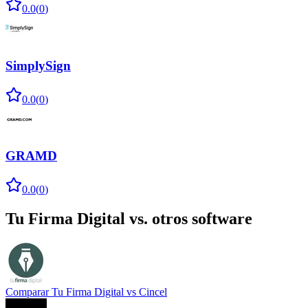
0.0
(
0
)
SimplySign
0.0
(
0
)
GRAMD
0.0
(
0
)
Tu Firma Digital
vs. otros software
Comparar
Tu Firma Digital
vs
Cincel