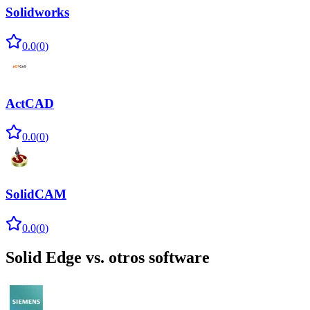
Solidworks
0.0
(
0
)
ActCAD
0.0
(
0
)
SolidCAM
0.0
(
0
)
Solid Edge
vs. otros software