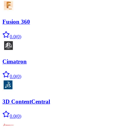
Fusion 360
0.0
(
0
)
Cimatron
0.0
(
0
)
3D ContentCentral
0.0
(
0
)