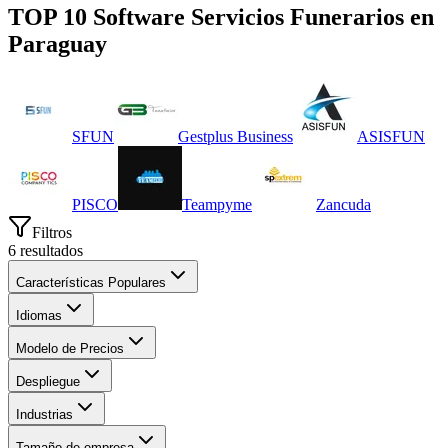
TOP 10 Software
Servicios Funerarios
en
Paraguay
SFUN
Gestplus Business
ASISFUN
PISCO
Teampyme
Zancuda
Filtros
6
resultados
Características Populares
Idiomas
Modelo de Precios
Despliegue
Industrias
Tamaño de empresa