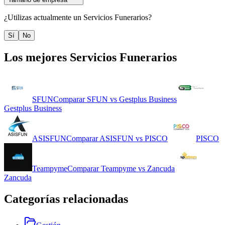
¿Utilizas actualmente un
Servicios Funerarios
?
Sí
No
Los mejores
Servicios Funerarios
SFUN
Comparar
SFUN
vs
Gestplus Business
Gestplus Business
ASISFUN
Comparar
ASISFUN
vs
PISCO
PISCO
Teampyme
Comparar
Teampyme
vs
Zancuda
Zancuda
Categorías relacionadas