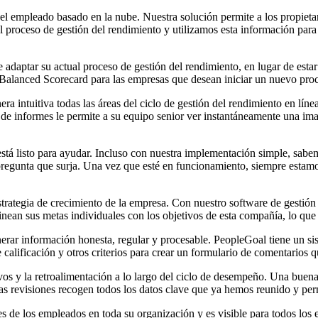
el empleado basado en la nube. Nuestra solución permite a los propietari
l proceso de gestión del rendimiento y utilizamos esta información para
 adaptar su actual proceso de gestión del rendimiento, en lugar de esta
alanced Scorecard para las empresas que desean iniciar un nuevo proce
 intuitiva todas las áreas del ciclo de gestión del rendimiento en línea
to de informes le permite a su equipo senior ver instantáneamente una i
stá listo para ayudar. Incluso con nuestra implementación simple, sabe
regunta que surja. Una vez que esté en funcionamiento, siempre estamos
trategia de crecimiento de la empresa. Con nuestro software de gestión 
nean sus metas individuales con los objetivos de esta compañía, lo que
nerar información honesta, regular y procesable. PeopleGoal tiene un s
calificación y otros criterios para crear un formulario de comentarios 
vos y la retroalimentación a lo largo del ciclo de desempeño. Una bue
 las revisiones recogen todos los datos clave que ya hemos reunido y 
es de los empleados en toda su organización y es visible para todos los