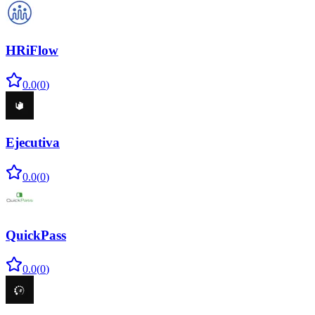
HRiFlow
0.0
(
0
)
Ejecutiva
0.0
(
0
)
QuickPass
0.0
(
0
)