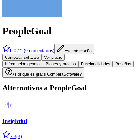
PeopleGoal
0.0
/ 5 (
0
comentarios
)
Escribir reseña
Comparar software
Ver precio
Información general
Planes y precios
Funcionalidades
Reseñas
¿Por qué es gratis ComparaSoftware?
Alternativas a
PeopleGoal
Insightful
3.3
(
3
)