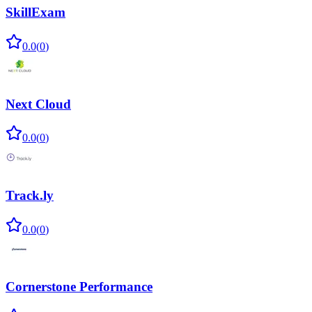
SkillExam
0.0
(
0
)
Next Cloud
0.0
(
0
)
Track.ly
0.0
(
0
)
Cornerstone Performance