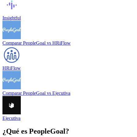
Insightful
Comparar
PeopleGoal
vs
HRiFlow
HRiFlow
Comparar
PeopleGoal
vs
Ejecutiva
Ejecutiva
¿Qué es
PeopleGoal
?