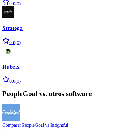
0.0
(
0
)
Stratega
0.0
(
0
)
Rubrix
0.0
(
0
)
PeopleGoal
vs. otros software
Comparar
PeopleGoal
vs
Insightful