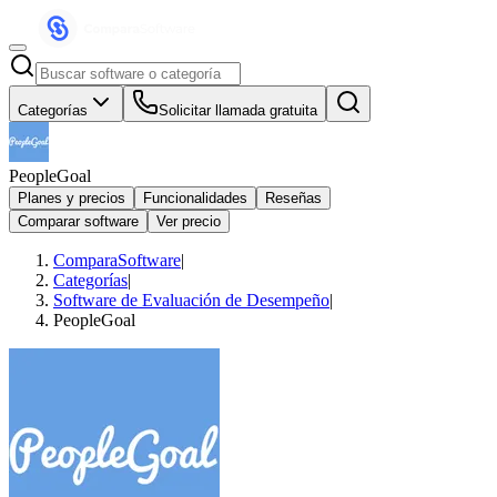
Categorías
Solicitar llamada gratuita
PeopleGoal
Planes y precios
Funcionalidades
Reseñas
Comparar software
Ver precio
ComparaSoftware
|
Categorías
|
Software de Evaluación de Desempeño
|
PeopleGoal