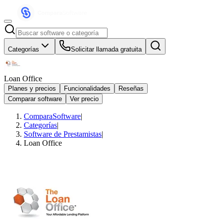
Categorías
Solicitar llamada gratuita
Loan Office
Planes y precios
Funcionalidades
Reseñas
Comparar software
Ver precio
ComparaSoftware
|
Categorías
|
Software de Prestamistas
|
Loan Office