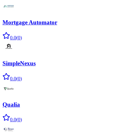
Mortgage Automator
0.0
(
0
)
SimpleNexus
0.0
(
0
)
Qualia
0.0
(
0
)