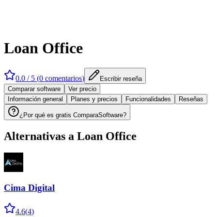
Loan Office
0.0
/ 5 (
0
comentarios
)
Escribir reseña
Comparar software
Ver precio
Información general
Planes y precios
Funcionalidades
Reseñas
¿Por qué es gratis ComparaSoftware?
Alternativas a
Loan Office
Cima Digital
4.6
(
4
)