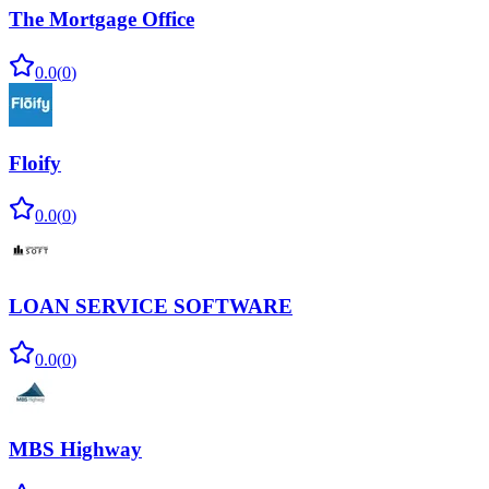
The Mortgage Office
0.0
(
0
)
Floify
0.0
(
0
)
LOAN SERVICE SOFTWARE
0.0
(
0
)
MBS Highway