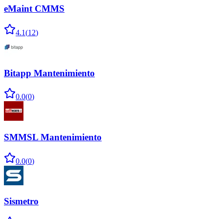
eMaint CMMS
4.1
(
12
)
Bitapp Mantenimiento
0.0
(
0
)
SMMSL Mantenimiento
0.0
(
0
)
Sismetro