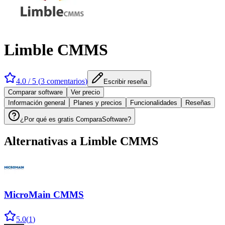
Limble CMMS
4.0
/ 5 (
3
comentarios
)
Escribir reseña
Comparar software
Ver precio
Información general
Planes y precios
Funcionalidades
Reseñas
¿Por qué es gratis ComparaSoftware?
Alternativas a
Limble CMMS
MicroMain CMMS
5.0
(
1
)