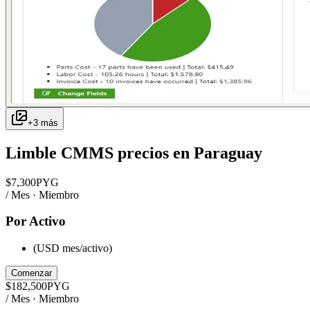
+
3
más
Limble CMMS
precios en
Paraguay
$
7,300
PYG
/ Mes · Miembro
Por Activo
(USD mes/activo)
Comenzar
$
182,500
PYG
/ Mes · Miembro