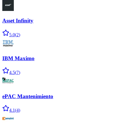
Asset Infinity
5.0
(
2
)
IBM Maximo
4.5
(
7
)
ePAC Mantenimiento
4.1
(
4
)