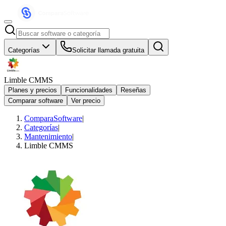
Categorías
Solicitar llamada gratuita
Limble CMMS
Planes y precios
Funcionalidades
Reseñas
Comparar software
Ver precio
ComparaSoftware
|
Categorías
|
Mantenimiento
|
Limble CMMS