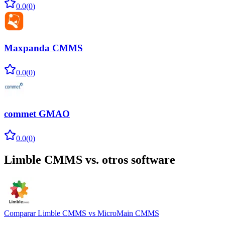
0.0
(
0
)
Maxpanda CMMS
0.0
(
0
)
commet GMAO
0.0
(
0
)
Limble CMMS
vs. otros software
Comparar
Limble CMMS
vs
MicroMain CMMS