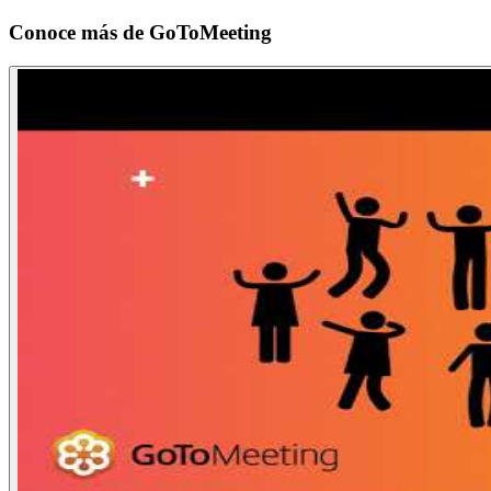
Conoce más de
GoToMeeting