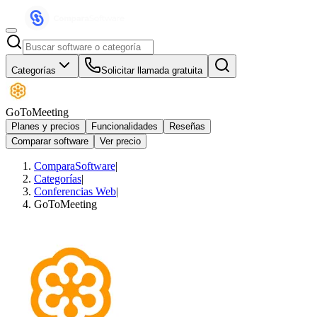
Categorías
Solicitar llamada gratuita
GoToMeeting
Planes y precios
Funcionalidades
Reseñas
Comparar software
Ver precio
ComparaSoftware
|
Categorías
|
Conferencias Web
|
GoToMeeting