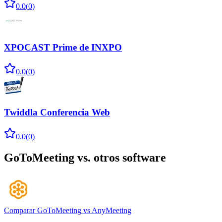
0.0
(
0
)
XPOCAST Prime de INXPO
0.0
(
0
)
Twiddla Conferencia Web
0.0
(
0
)
GoToMeeting
vs. otros software
Comparar
GoToMeeting
vs
AnyMeeting