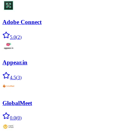
Adobe Connect
5.0
(
2
)
Appear.in
4.5
(
3
)
GlobalMeet
0.0
(
0
)