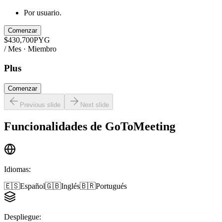
Por usuario.
Comenzar
$
430,700
PYG
/ Mes · Miembro
Plus
Comenzar
Previous slide
Next slide
Funcionalidades de
GoToMeeting
Idiomas
:
🇪🇸
Español
🇬🇧
Inglés
🇧🇷
Portugués
Despliegue
: