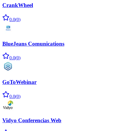
CrankWheel
0.0
(
0
)
BlueJeans Comunications
0.0
(
0
)
GoToWebinar
0.0
(
0
)
Vidyo Conferencias Web