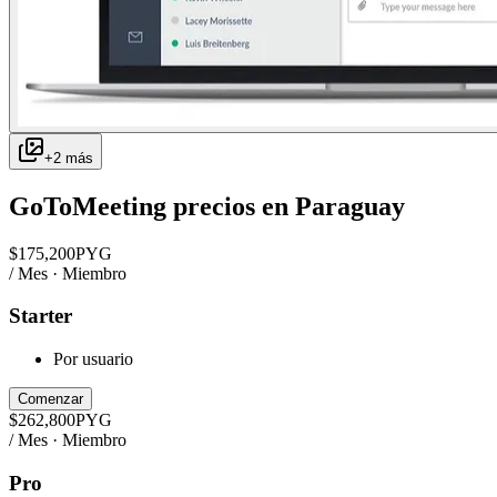
+
2
más
GoToMeeting
precios en
Paraguay
$
175,200
PYG
/ Mes · Miembro
Starter
Por usuario
Comenzar
$
262,800
PYG
/ Mes · Miembro
Pro