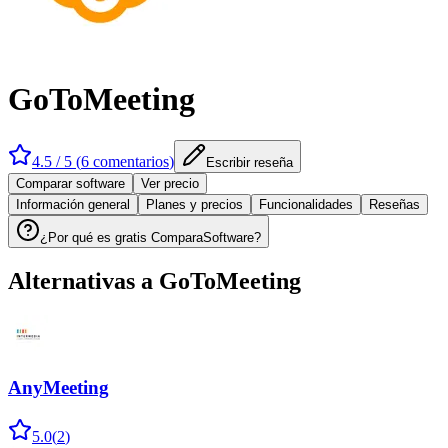
GoToMeeting
4.5
/ 5 (
6
comentarios
)
Escribir reseña
Comparar software
Ver precio
Información general
Planes y precios
Funcionalidades
Reseñas
¿Por qué es gratis ComparaSoftware?
Alternativas a
GoToMeeting
AnyMeeting
5.0
(
2
)