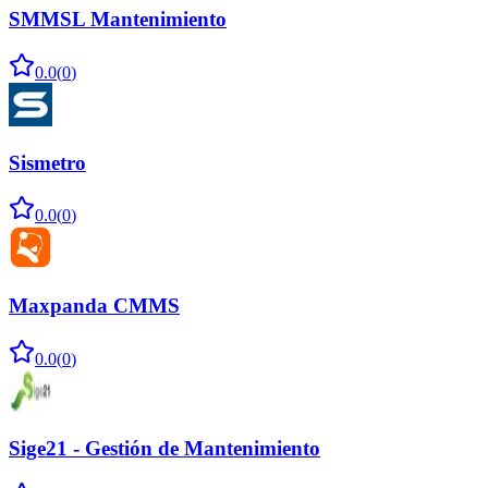
SMMSL Mantenimiento
0.0
(
0
)
Sismetro
0.0
(
0
)
Maxpanda CMMS
0.0
(
0
)
Sige21 - Gestión de Mantenimiento