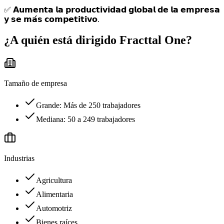
✅ 𝗔𝘂𝗺𝗲𝗻𝘁𝗮 𝗹𝗮 𝗽𝗿𝗼𝗱𝘂𝗰𝘁𝗶𝘃𝗶𝗱𝗮𝗱 𝗴𝗹𝗼𝗯𝗮𝗹 𝗱𝗲 𝗹𝗮 𝗲𝗺𝗽𝗿𝗲𝘀𝗮
𝘆 𝘀𝗲 𝗺𝗮́𝘀 𝗰𝗼𝗺𝗽𝗲𝘁𝗶𝘁𝗶𝘃𝗼.
¿A quién está dirigido
Fracttal One
?
Tamaño de empresa
Grande: Más de 250 trabajadores
Mediana: 50 a 249 trabajadores
Industrias
Agricultura
Alimentaria
Automotriz
Bienes raíces