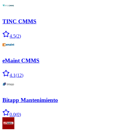
TINC CMMS
4.5
(
2
)
eMaint CMMS
4.1
(
12
)
Bitapp Mantenimiento
0.0
(
0
)