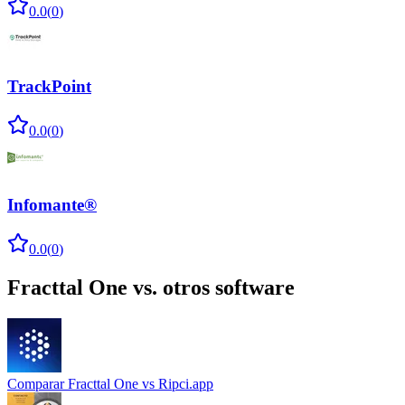
0.0
(
0
)
TrackPoint
0.0
(
0
)
Infomante®
0.0
(
0
)
Fracttal One
vs. otros software
Comparar
Fracttal One
vs
Ripci.app