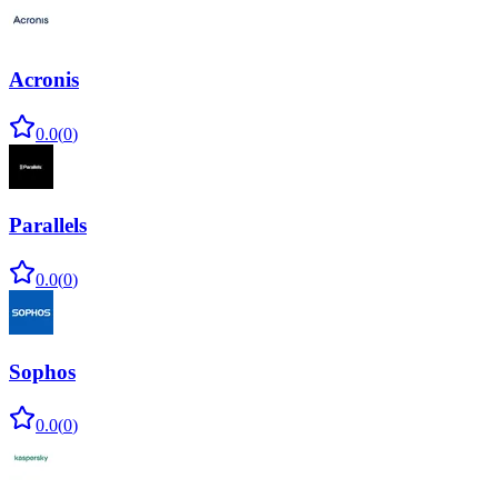
Acronis
0.0
(
0
)
Parallels
0.0
(
0
)
Sophos
0.0
(
0
)