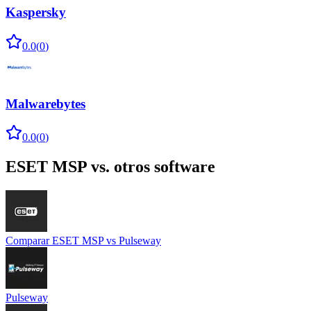
Kaspersky
0.0
(
0
)
Malwarebytes
0.0
(
0
)
ESET MSP
vs. otros software
Comparar
ESET MSP
vs
Pulseway
Pulseway