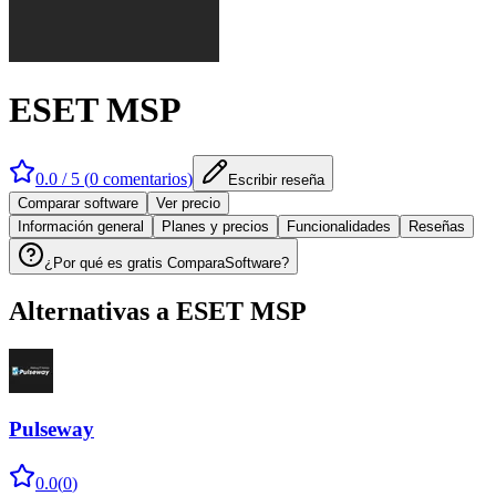
ESET MSP
0.0
/ 5 (
0
comentarios
)
Escribir reseña
Comparar software
Ver precio
Información general
Planes y precios
Funcionalidades
Reseñas
¿Por qué es gratis ComparaSoftware?
Alternativas a
ESET MSP
Pulseway
0.0
(
0
)