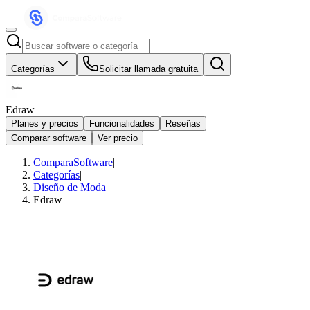
Categorías
Solicitar llamada gratuita
Edraw
Planes y precios
Funcionalidades
Reseñas
Comparar software
Ver precio
ComparaSoftware
|
Categorías
|
Diseño de Moda
|
Edraw