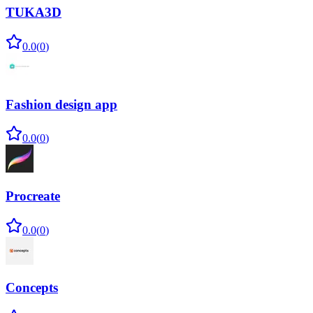
TUKA3D
0.0
(
0
)
Fashion design app
0.0
(
0
)
Procreate
0.0
(
0
)
Concepts