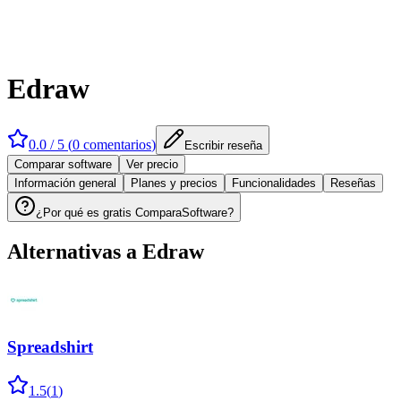
Edraw
0.0
/ 5 (
0
comentarios
)
Escribir reseña
Comparar software
Ver precio
Información general
Planes y precios
Funcionalidades
Reseñas
¿Por qué es gratis ComparaSoftware?
Alternativas a
Edraw
Spreadshirt
1.5
(
1
)