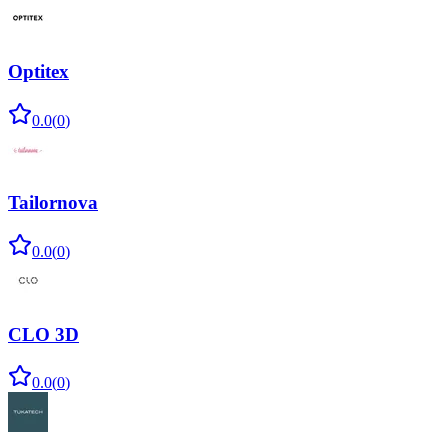
Optitex
0.0
(
0
)
Tailornova
0.0
(
0
)
CLO 3D
0.0
(
0
)