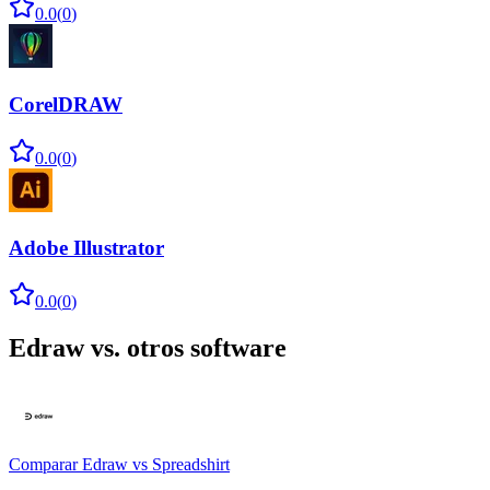
0.0
(
0
)
CorelDRAW
0.0
(
0
)
Adobe Illustrator
0.0
(
0
)
Edraw
vs. otros software
Comparar
Edraw
vs
Spreadshirt