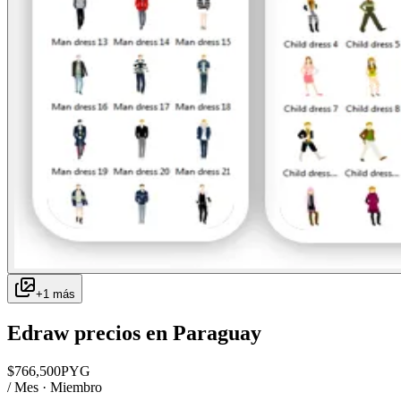
+
1
más
Edraw
precios en
Paraguay
$
766,500
PYG
/ Mes · Miembro