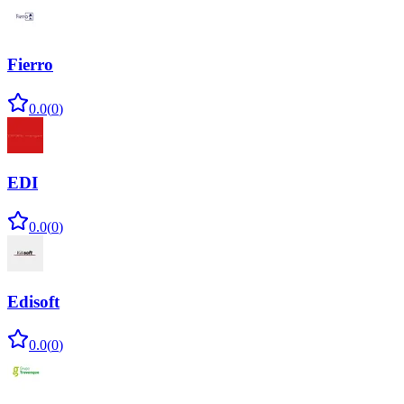
Fierro
0.0
(
0
)
EDI
0.0
(
0
)
Edisoft
0.0
(
0
)