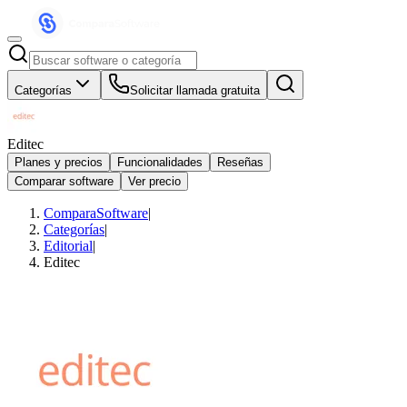
Categorías
Solicitar llamada gratuita
Editec
Planes y precios
Funcionalidades
Reseñas
Comparar software
Ver precio
ComparaSoftware
|
Categorías
|
Editorial
|
Editec