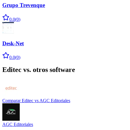
Grupo Trevenque
0.0
(
0
)
Desk-Net
0.0
(
0
)
Editec
vs. otros software
Comparar
Editec
vs
AGC Editoriales
AGC Editoriales