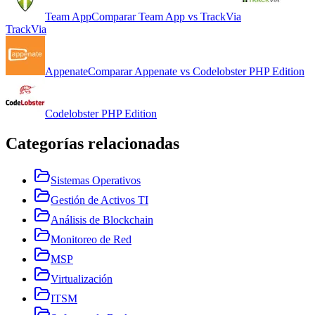
Team App
Comparar
Team App
vs
TrackVia
TrackVia
Appenate
Comparar
Appenate
vs
Codelobster PHP Edition
Codelobster PHP Edition
Categorías relacionadas
Sistemas Operativos
Gestión de Activos TI
Análisis de Blockchain
Monitoreo de Red
MSP
Virtualización
ITSM