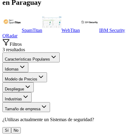
en
Paraguay
SpamTitan
WebTitan
IBM Security
QRadar
Filtros
3
resultados
Características Populares
Idiomas
Modelo de Precios
Despliegue
Industrias
Tamaño de empresa
¿Utilizas actualmente un
Sistemas de seguridad
?
Sí
No