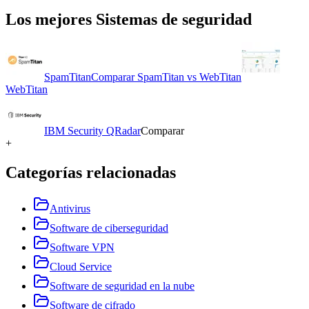
Los mejores
Sistemas de seguridad
SpamTitan
Comparar
SpamTitan
vs
WebTitan
WebTitan
IBM Security QRadar
Comparar
+
Categorías relacionadas
Antivirus
Software de ciberseguridad
Software VPN
Cloud Service
Software de seguridad en la nube
Software de cifrado