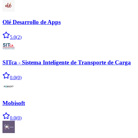
Olé Desarrollo de Apps
5.0
(
2
)
SITca - Sistema Inteligente de Transporte de Carga
0.0
(
0
)
Mobisoft
0.0
(
0
)