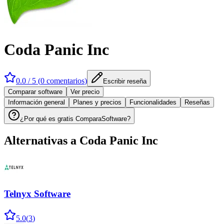
Coda Panic Inc
0.0
/ 5 (
0
comentarios
)
Escribir reseña
Comparar software
Ver precio
Información general
Planes y precios
Funcionalidades
Reseñas
¿Por qué es gratis ComparaSoftware?
Alternativas a
Coda Panic Inc
Telnyx Software
5.0
(
3
)