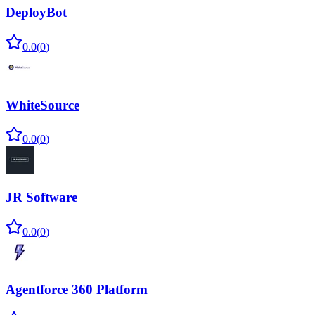
DeployBot
0.0
(
0
)
WhiteSource
0.0
(
0
)
JR Software
0.0
(
0
)
Agentforce 360 Platform