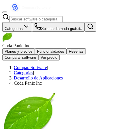
Categorías
Solicitar llamada gratuita
Coda Panic Inc
Planes y precios
Funcionalidades
Reseñas
Comparar software
Ver precio
ComparaSoftware
|
Categorías
|
Desarrollo de Aplicaciones
|
Coda Panic Inc