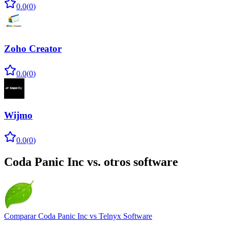
0.0
(
0
)
Zoho Creator
0.0
(
0
)
Wijmo
0.0
(
0
)
Coda Panic Inc
vs. otros software
Comparar
Coda Panic Inc
vs
Telnyx Software