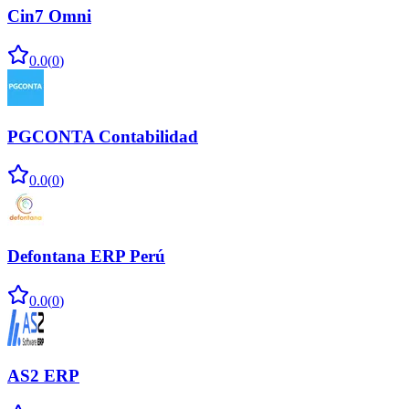
Cin7 Omni
0.0
(
0
)
PGCONTA Contabilidad
0.0
(
0
)
Defontana ERP Perú
0.0
(
0
)
AS2 ERP