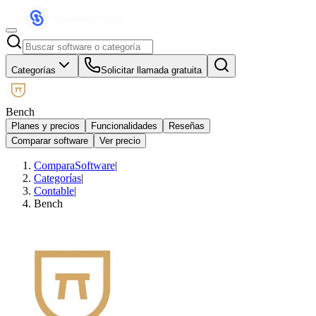
Categorías
Solicitar llamada gratuita
Bench
Planes y precios
Funcionalidades
Reseñas
Comparar software
Ver precio
ComparaSoftware
|
Categorías
|
Contable
|
Bench