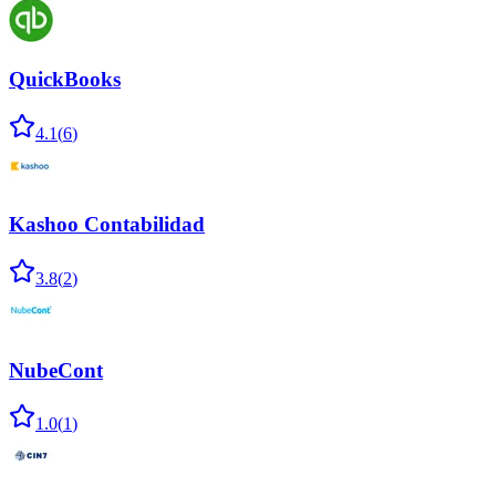
QuickBooks
4.1
(
6
)
Kashoo Contabilidad
3.8
(
2
)
NubeCont
1.0
(
1
)