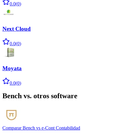
0.0
(
0
)
Next Cloud
0.0
(
0
)
Moyata
0.0
(
0
)
Bench
vs. otros software
Comparar
Bench
vs
e-Cont Contabilidad