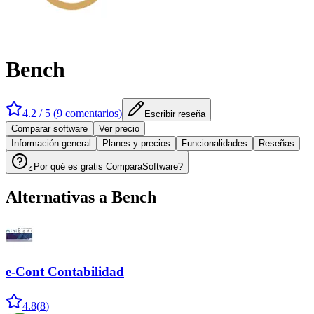
Bench
4.2
/ 5 (
9
comentarios
)
Escribir reseña
Comparar software
Ver precio
Información general
Planes y precios
Funcionalidades
Reseñas
¿Por qué es gratis ComparaSoftware?
Alternativas a
Bench
e-Cont Contabilidad
4.8
(
8
)