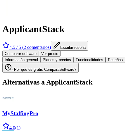
ApplicantStack
4.5
/ 5 (
2
comentarios
)
Escribir reseña
Comparar software
Ver precio
Información general
Planes y precios
Funcionalidades
Reseñas
¿Por qué es gratis ComparaSoftware?
Alternativas a
ApplicantStack
MyStaffingPro
4.0
(
1
)