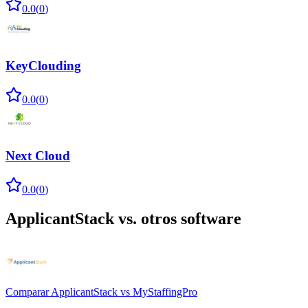
0.0
(
0
)
KeyClouding
0.0
(
0
)
Next Cloud
0.0
(
0
)
ApplicantStack
vs. otros software
Comparar
ApplicantStack
vs
MyStaffingPro