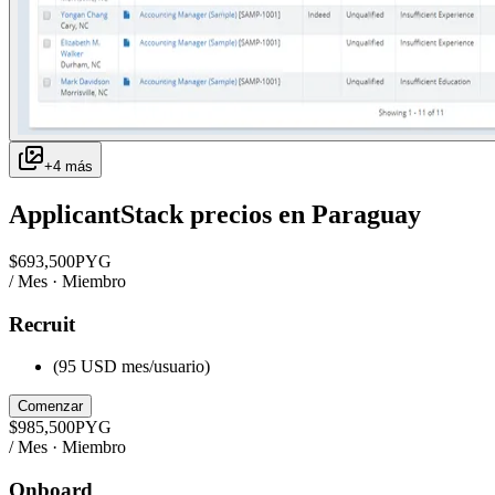
+
4
más
ApplicantStack
precios en
Paraguay
$
693,500
PYG
/ Mes · Miembro
Recruit
(95 USD mes/usuario)
Comenzar
$
985,500
PYG
/ Mes · Miembro
Onboard