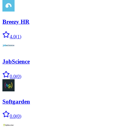
Breezy HR
4.0
(
1
)
JobScience
0.0
(
0
)
Softgarden
0.0
(
0
)