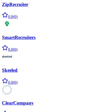
ZipRecruiter
0.0
(
0
)
SmartRecruiters
0.0
(
0
)
Skeeled
0.0
(
0
)
ClearCompany