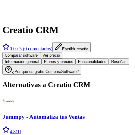
Creatio CRM
0.0
/ 5 (
0
comentarios
)
Escribir reseña
Comparar software
Ver precio
Información general
Planes y precios
Funcionalidades
Reseñas
¿Por qué es gratis ComparaSoftware?
Alternativas a
Creatio CRM
Jummpy - Automatiza tus Ventas
4.8
(
1
)