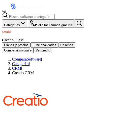
Categorías
Solicitar llamada gratuita
Creatio CRM
Planes y precios
Funcionalidades
Reseñas
Comparar software
Ver precio
ComparaSoftware
|
Categorías
|
CRM
|
Creatio CRM