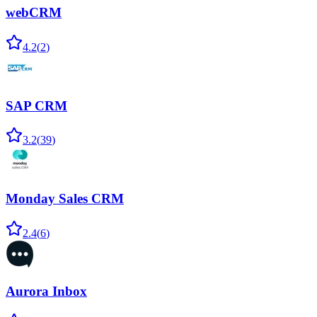
webCRM
4.2
(
2
)
SAP CRM
3.2
(
39
)
Monday Sales CRM
2.4
(
6
)
Aurora Inbox