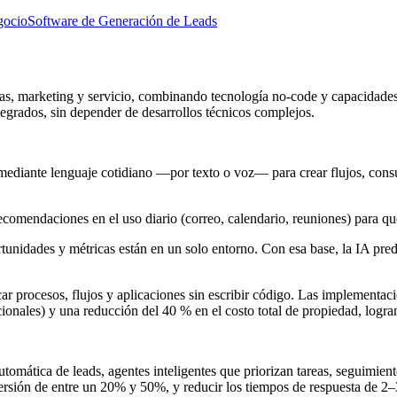
gocio
Software de Generación de Leads
, marketing y servicio, combinando tecnología no-code y capacidades de
egrados, sin depender de desarrollos técnicos complejos.
 mediante lenguaje cotidiano —por texto o voz— para crear flujos, consu
ecomendaciones en el uso diario (correo, calendario, reuniones) para qu
rtunidades y métricas están en un solo entorno. Con esa base, la IA pred
car procesos, flujos y aplicaciones sin escribir código. Las implementac
onales) y una reducción del 40 % en el costo total de propiedad, logra
utomática de leads, agentes inteligentes que priorizan tareas, seguimie
ersión de entre un 20% y 50%, y reducir los tiempos de respuesta de 2