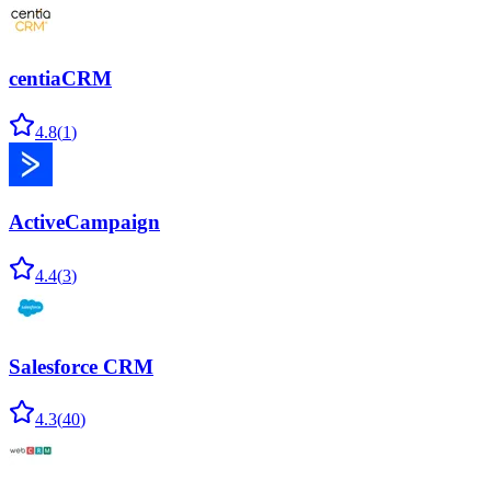
centiaCRM
4.8
(
1
)
ActiveCampaign
4.4
(
3
)
Salesforce CRM
4.3
(
40
)