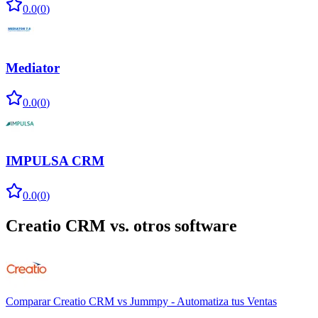
0.0
(
0
)
Mediator
0.0
(
0
)
IMPULSA CRM
0.0
(
0
)
Creatio CRM
vs. otros software
Comparar
Creatio CRM
vs
Jummpy - Automatiza tus Ventas